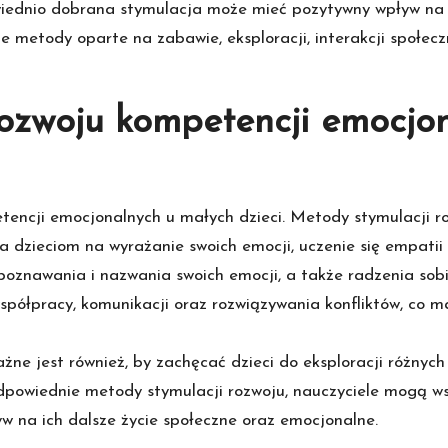
wiednio dobrana stymulacja może mieć pozytywny wpływ na r
że metody oparte na zabawie, eksploracji, interakcji społe
ozwoju kompetencji emocjo
ncji emocjonalnych u małych dzieci. Metody stymulacji ro
 dzieciom na wyrażanie swoich emocji, uczenie się empatii 
zpoznawania i nazwania swoich emocji, a także radzenia so
półpracy, komunikacji oraz rozwiązywania konfliktów, co ma 
żne jest również, by zachęcać dzieci do eksploracji różnyc
 odpowiednie metody stymulacji rozwoju, nauczyciele mogą
yw na ich dalsze życie społeczne oraz emocjonalne.