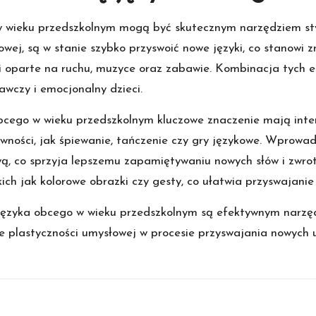
wieku przedszkolnym mogą być skutecznym narzędziem stymu
łowej, są w stanie szybko przyswoić nowe języki, co stanow
i oparte na ruchu, muzyce oraz zabawie. Kombinacja tych e
wczy i emocjonalny dzieci.
ego w wieku przedszkolnym kluczowe znaczenie mają interak
wności, jak śpiewanie, tańczenie czy gry językowe. Wprowa
ą, co sprzyja lepszemu zapamiętywaniu nowych słów i zwr
ch jak kolorowe obrazki czy gesty, co ułatwia przyswajanie 
ęzyka obcego w wieku przedszkolnym są efektywnym narzęd
e plastyczności umysłowej w procesie przyswajania nowych u