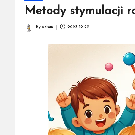
in
Metody stymulacji r
By
admin
2023-12-22
Posted
by