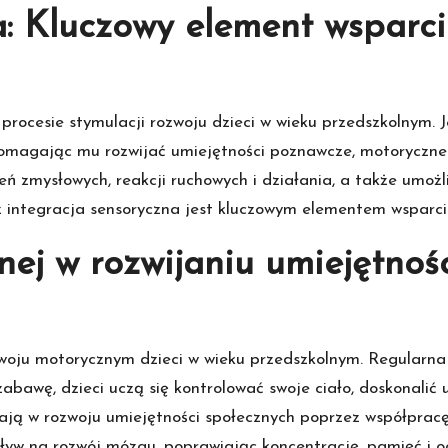
a: Kluczowy element wsparc
procesie stymulacji rozwoju dzieci w wieku przedszkolnym. J
pomagając mu rozwijać umiejętności poznawcze, motoryczn
ń zmysłowych, reakcji ruchowych i działania, a także umoż
eż integracja sensoryczna jest kluczowym elementem wsparc
nej w rozwijaniu umiejętnoś
woju motorycznym dzieci w wieku przedszkolnym. Regularna 
z zabawę, dzieci uczą się kontrolować swoje ciało, doskonali
ają w rozwoju umiejętności społecznych poprzez współprac
yw na rozwój mózgu, poprawiając koncentrację, pamięć i o