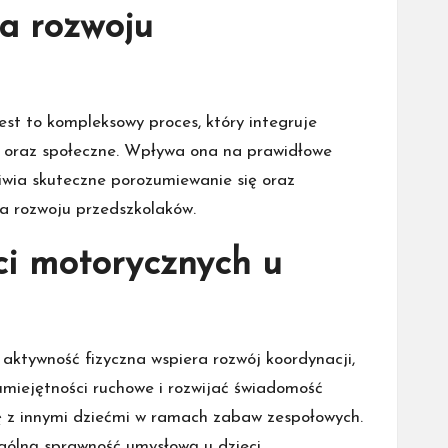
ia rozwoju
est to kompleksowy proces, który integruje
e oraz społeczne. Wpływa ona na prawidłowe
liwia skuteczne porozumiewanie się oraz
ia rozwoju przedszkolaków.
ci motorycznych u
aktywność fizyczna wspiera rozwój koordynacji,
ć umiejętności ruchowe i rozwijać świadomość
ę z innymi dziećmi w ramach zabaw zespołowych.
gólną sprawność umysłową u dzieci