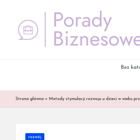
Skip
to
content
Bez kate
Strona główna
»
Metody stymulacji rozwoju u dzieci w wieku pr
Posted
rozwój