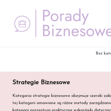
Skip
to
content
Bez kate
Strategie Biznesowe
Kategoria strategie biznesowe obejmuje szeroki za
tej kategorii omawiane są różne metody zarządzania,
kategorii prezentują praktyczne wskazówki dotyczące