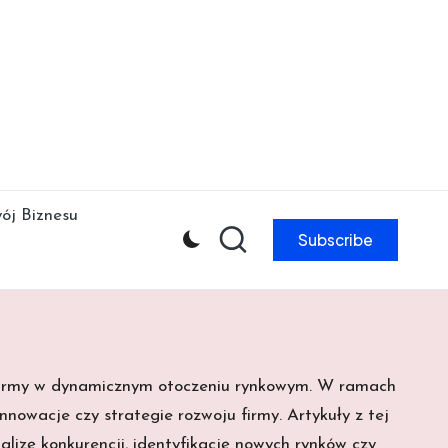
ój Biznesu
Subscribe
u firmy w dynamicznym otoczeniu rynkowym. W ramach
nowacje czy strategie rozwoju firmy. Artykuły z tej
lizę konkurencji, identyfikację nowych rynków czy