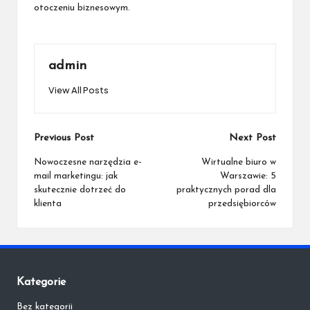
otoczeniu biznesowym.
admin
View All Posts
Post
Previous Post
Next Post
navigation
Nowoczesne narzędzia e-
Wirtualne biuro w
mail marketingu: jak
Warszawie: 5
skutecznie dotrzeć do
praktycznych porad dla
klienta
przedsiębiorców
Kategorie
Bez kategorii