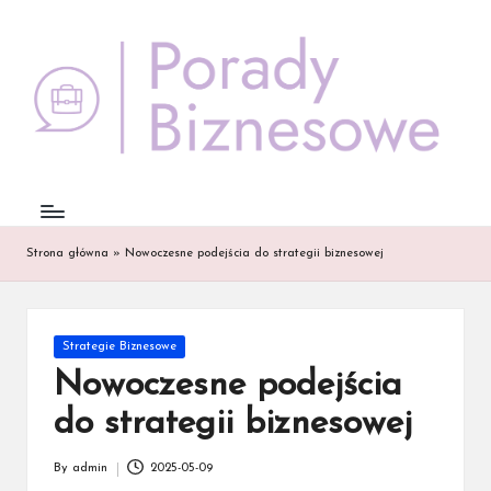
Skip
to
content
Strona główna
»
Nowoczesne podejścia do strategii biznesowej
Posted
Strategie Biznesowe
in
Nowoczesne podejścia
do strategii biznesowej
By
admin
2025-05-09
Posted