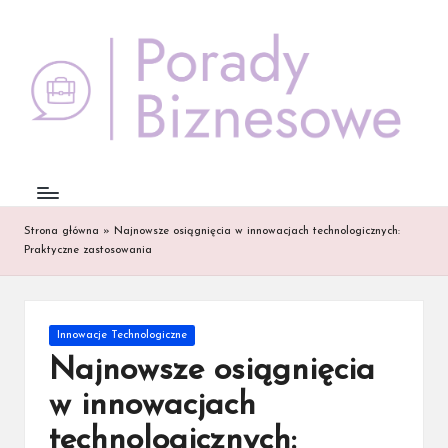
Skip
to
content
Strona główna
»
Najnowsze osiągnięcia w innowacjach technologicznych:
Praktyczne zastosowania
Posted
Innowacje Technologiczne
in
Najnowsze osiągnięcia
w innowacjach
technologicznych: