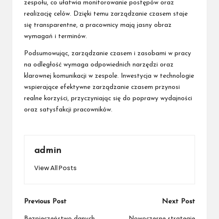
zespołu, co ułatwia monitorowanie postępów oraz
realizację celów. Dzięki temu zarządzanie czasem staje
się transparentne, a pracownicy mają jasny obraz
wymagań i terminów.
Podsumowując, zarządzanie czasem i zasobami w pracy
na odległość wymaga odpowiednich narzędzi oraz
klarownej komunikacji w zespole. Inwestycja w technologie
wspierające efektywne zarządzanie czasem przynosi
realne korzyści, przyczyniając się do poprawy wydajności
oraz satysfakcji pracowników.
admin
View All Posts
Post
Previous Post
Next Post
Bezpieczeństwo danych
Nowoczesne strategie