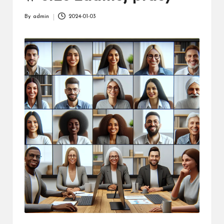
By
admin
2024-01-03
Posted
by