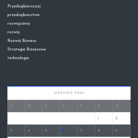
Przedsiębiorczość
przedsiębiorstwa
rozwiązania
rozwój
Rozwój Biznesu
Strategie Biznesowe
technologie
SIERPIEŃ 2026
P
W
Ś
C
P
S
N
1
2
3
4
5
6
7
8
9