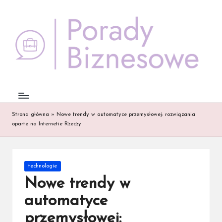
Skip
to
content
Strona główna
»
Nowe trendy w automatyce przemysłowej: rozwiązania
oparte na Internetie Rzeczy
Posted
technologie
in
Nowe trendy w
automatyce
przemysłowej: