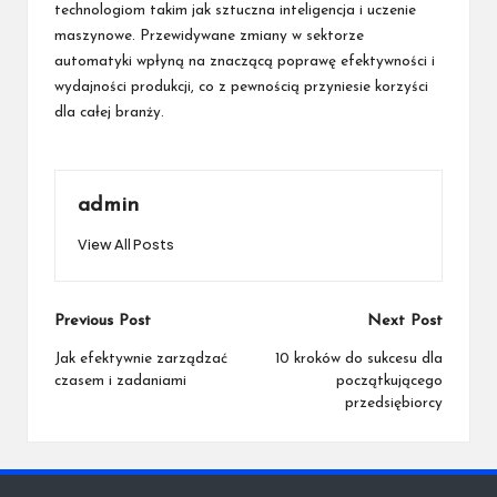
technologiom takim jak sztuczna inteligencja i uczenie
maszynowe. Przewidywane zmiany w sektorze
automatyki wpłyną na znaczącą poprawę efektywności i
wydajności produkcji, co z pewnością przyniesie korzyści
dla całej branży.
admin
View All Posts
Post
Previous Post
Next Post
navigation
Jak efektywnie zarządzać
10 kroków do sukcesu dla
czasem i zadaniami
początkującego
przedsiębiorcy