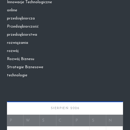
Innowacje Technologiczne
online
przedsiębiorcza
Przedsiębiorczość
przedsiębiorstwa
rozwiązania
rozwój
Rozwój Biznesu
Strategie Biznesowe
technologie
SIERPIEŃ 2026
P
W
Ś
C
P
S
N