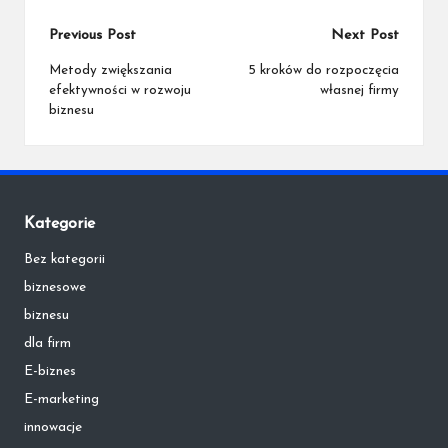
Post
Previous Post
Next Post
navigation
Metody zwiększania
5 kroków do rozpoczęcia
efektywności w rozwoju
własnej firmy
biznesu
Kategorie
Bez kategorii
biznesowe
biznesu
dla firm
E-biznes
E-marketing
innowacje