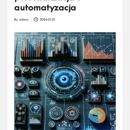
automatyzacja
By
admin
2024-01-21
Posted
by