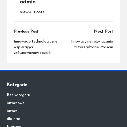
admin
View All Posts
Post
Previous Post
Next Post
navigation
Innowacje technologiczne
Innowacyjne rozwiązania
wspierające
w zarządzaniu czasem
zrównoważony rozwój
Kategorie
Bez kategorii
biznesowe
biznesu
dla firm
E-biznes