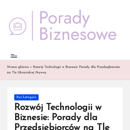
Skip
to
content
Strona główna
»
Rozwój Technologii w Biznesie: Porady dla Przedsiębiorców
na Tle Ukraińskiej Hrywny
Posted
Bez kategorii
in
Rozwój Technologii w
Biznesie: Porady dla
Przedsiębiorców na Tle