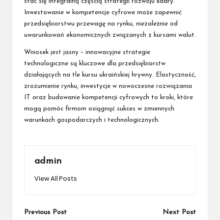
stać się integralną częścią strategii rozwoju kadry.
Inwestowanie w kompetencje cyfrowe może zapewnić
przedsiębiorstwu przewagę na rynku, niezależnie od
uwarunkowań ekonomicznych związanych z kursami walut.
Wniosek jest jasny – innowacyjne strategie
technologiczne są kluczowe dla przedsiębiorstw
działających na tle kursu ukraińskiej hrywny. Elastyczność,
zrozumienie rynku, inwestycje w nowoczesne rozwiązania
IT oraz budowanie kompetencji cyfrowych to kroki, które
mogą pomóc firmom osiągnąć sukces w zmiennych
warunkach gospodarczych i technologicznych.
admin
View All Posts
Post
Previous Post
Next Post