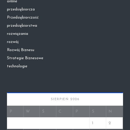
online
przedsiębiorcza
Przedsiębiorczość
przedsiębiorstwa
rozwiązania
rozwój
Rozwój Biznesu
Strategie Biznesowe
technologie
SIERPIEŃ 2026
P
W
Ś
C
P
S
N
1
2