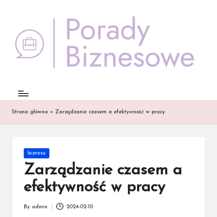
Skip
to
content
Strona główna
»
Zarządzanie czasem a efektywność w pracy
Posted
biznesu
in
Zarządzanie czasem a
efektywność w pracy
By
admin
2024-02-10
Posted