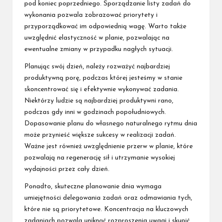
pod koniec poprzedniego. Sporządzanie listy zadań do
wykonania pozwala zobrazować priorytety i
przyporządkować im odpowiednią wagę. Warto także
uwzględnić elastyczność w planie, pozwalając na
ewentualne zmiany w przypadku nagłych sytuacji.
Planując swój dzień, należy rozważyć najbardziej
produktywną porę, podczas której jesteśmy w stanie
skoncentrować się i efektywnie wykonywać zadania.
Niektórzy ludzie są najbardziej produktywni rano,
podczas gdy inni w godzinach popołudniowych.
Dopasowanie planu do własnego naturalnego rytmu dnia
może przynieść większe sukcesy w realizacji zadań.
Ważne jest również uwzględnienie przerw w planie, które
pozwalają na regenerację sił i utrzymanie wysokiej
wydajności przez cały dzień.
Ponadto, skuteczne planowanie dnia wymaga
umiejętności delegowania zadań oraz odmawiania tych,
które nie są priorytetowe. Koncentracja na kluczowych
zadaniach pozwala uniknąć rozproszenia uwagi i skupić