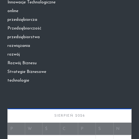
Innowacje Technologiczne
online
przedsiębiorcza
Przedsiębiorczość
przedsiębiorstwa
rozwiązania
rozwój
Rozwój Biznesu
Strategie Biznesowe
technologie
SIERPIEŃ 2026
P
W
Ś
C
P
S
N